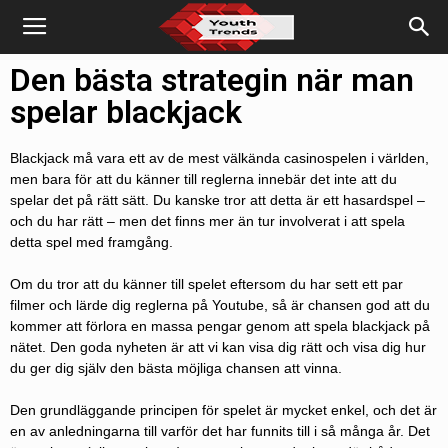
Den bästa strategin när man
spelar blackjack
Blackjack må vara ett av de mest välkända casinospelen i världen,
men bara för att du känner till reglerna innebär det inte att du
spelar det på rätt sätt. Du kanske tror att detta är ett hasardspel –
och du har rätt – men det finns mer än tur involverat i att spela
detta spel med framgång.
Om du tror att du känner till spelet eftersom du har sett ett par
filmer och lärde dig reglerna på Youtube, så är chansen god att du
kommer att förlora en massa pengar genom att spela blackjack på
nätet. Den goda nyheten är att vi kan visa dig rätt och visa dig hur
du ger dig själv den bästa möjliga chansen att vinna.
Den grundläggande principen för spelet är mycket enkel, och det är
en av anledningarna till varför det har funnits till i så många år. Det