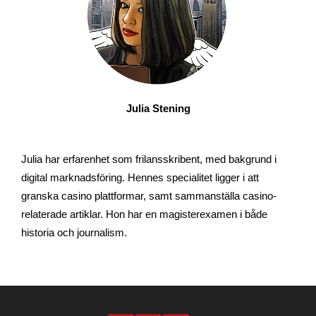
Julia Stening
Julia har erfarenhet som frilansskribent, med bakgrund i
digital marknadsföring. Hennes specialitet ligger i att
granska casino plattformar, samt sammanställa casino-
relaterade artiklar. Hon har en magisterexamen i både
historia och journalism.